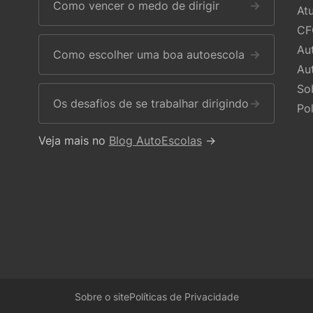
Como vencer o medo de dirigir
→
At
CF
Au
Como escolher uma boa autoescola
→
Au
So
Os desafios de se trabalhar dirigindo
→
Po
Veja mais no
Blog AutoEscolas
→
Sobre o site
Políticas de Privacidade