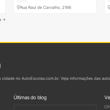
Rua Raul de Carvalho, 2166
a
→
l
 cidade no AutoEscolas.com.br. Veja informações das auto
Últimas do blog
Ve
CF