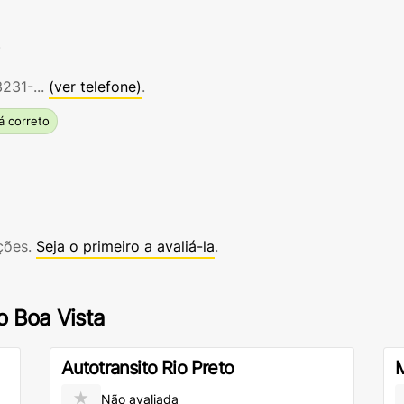
3231-...
(ver telefone)
.
á correto
ações.
Seja o primeiro a avaliá-la
.
o Boa Vista
Autotransito Rio Preto
M
★
Não avaliada