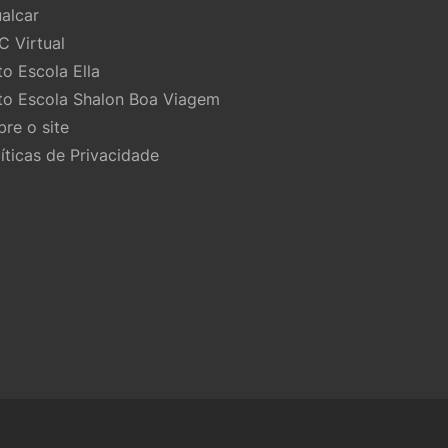
ualcar
C Virtual
to Escola Ella
to Escola Shalon Boa Viagem
bre o site
líticas de Privacidade