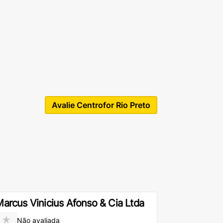
Avalie Centrofor Rio Preto
arcus Vinicius Afonso & Cia Ltda
★
Não avaliada