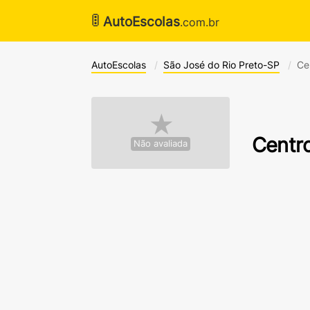
🚦
AutoEscolas
.com.br
AutoEscolas
São José do Rio Preto-SP
Ce
★
Centro
Não avaliada