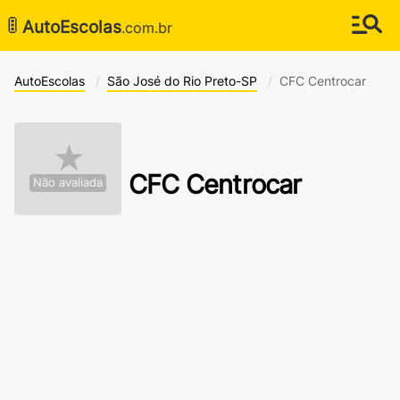
🚦
AutoEscolas
.com.br
AutoEscolas
São José do Rio Preto-SP
CFC Centrocar
★
CFC Centrocar
Não avaliada