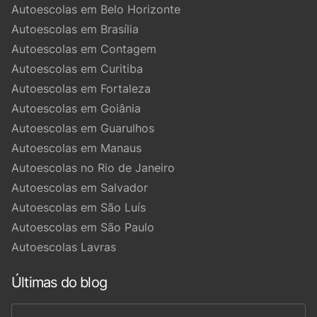
Autoescolas em Belo Horizonte
Autoescolas em Brasília
Autoescolas em Contagem
Autoescolas em Curitiba
Autoescolas em Fortaleza
Autoescolas em Goiânia
Autoescolas em Guarulhos
Autoescolas em Manaus
Autoescolas no Rio de Janeiro
Autoescolas em Salvador
Autoescolas em São Luís
Autoescolas em São Paulo
Autoescolas Lavras
Últimas do blog