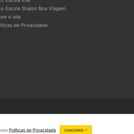
to Escola Ella
to Escola Shalon Boa Viagem
bre o site
líticas de Privacidade
ossas
Políticas de Privacidade
.
CONCORDO