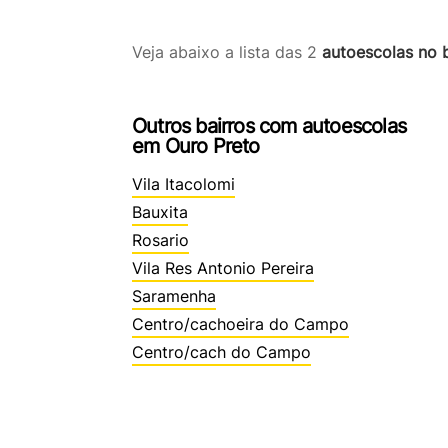
Veja abaixo a lista das 2
autoescolas no 
Outros bairros com autoescolas
em Ouro Preto
Vila Itacolomi
Bauxita
Rosario
Vila Res Antonio Pereira
Saramenha
Centro/cachoeira do Campo
Centro/cach do Campo