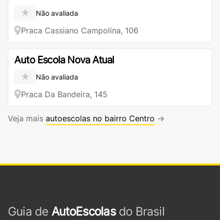
★
Não avaliada
Praca Cassiano Campolina, 106
Auto Escola Nova Atual
★
Não avaliada
Praca Da Bandeira, 145
Veja mais
autoescolas no bairro Centro
→
Guia de
AutoEscolas
do Brasil