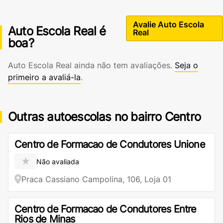
Avalie Auto Escola
Auto Escola Real é
Real
boa?
Auto Escola Real ainda não tem avaliações.
Seja o
primeiro a avaliá-la
.
Outras autoescolas no bairro Centro
Centro de Formacao de Condutores Unione
★
Não avaliada
Praca Cassiano Campolina, 106, Loja 01
Centro de Formacao de Condutores Entre
Rios de Minas