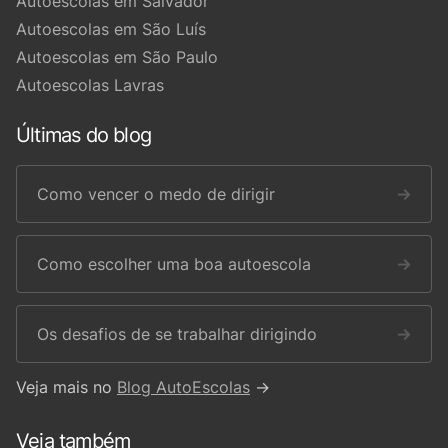
Autoescolas em Salvador
Autoescolas em São Luís
Autoescolas em São Paulo
Autoescolas Lavras
Últimas do blog
Como vencer o medo de dirigir
→
Como escolher uma boa autoescola
→
Os desafios de se trabalhar dirigindo
→
Veja mais no
Blog AutoEscolas
→
Veja também