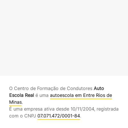
O Centro de Formação de Condutores
Auto
Escola Real
é uma
autoescola em Entre Rios de
Minas
.
É uma empresa ativa desde 10/11/2004, registrada
com o CNPJ
07.071.472/0001-84
.