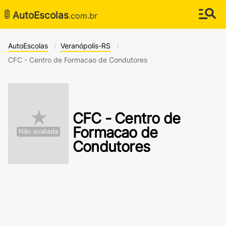
🚦
AutoEscolas
.com.br
AutoEscolas
Veranópolis-RS
CFC - Centro de Formacao de Condutores
★
CFC - Centro de
Formacao de
Não avaliada
Condutores