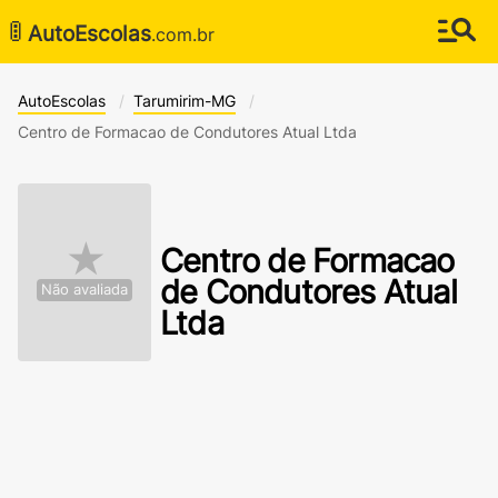
🚦
AutoEscolas
.com.br
AutoEscolas
Tarumirim-MG
Centro de Formacao de Condutores Atual Ltda
★
Centro de Formacao
de Condutores Atual
Não avaliada
Ltda