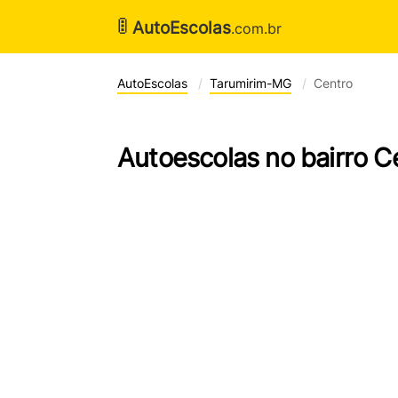
🚦
AutoEscolas
.com.br
AutoEscolas
Tarumirim-MG
Centro
Autoescolas no bairro 