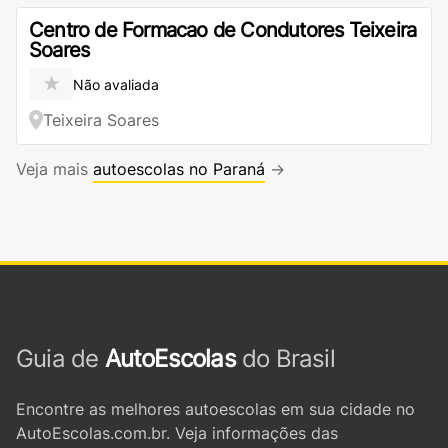
Centro de Formacao de Condutores Teixeira
Soares
★
Não avaliada
Teixeira Soares
Veja mais
autoescolas no Paraná
→
Guia de
AutoEscolas
do Brasil
Encontre as melhores autoescolas em sua cidade no
AutoEscolas.com.br. Veja informações das