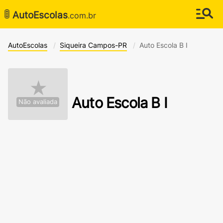
🚦
AutoEscolas
.com.br
AutoEscolas
Siqueira Campos-PR
Auto Escola B I
★
Auto Escola B I
Não avaliada