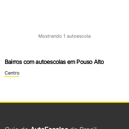
Mostrando
1
autoescola
Bairros com autoescolas em Pouso Alto
Centro