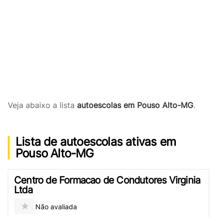
Veja abaixo a lista
autoescolas em Pouso Alto-MG
.
Lista de autoescolas ativas em
Pouso Alto-MG
Centro de Formacao de Condutores Virginia
Ltda
★
Não avaliada