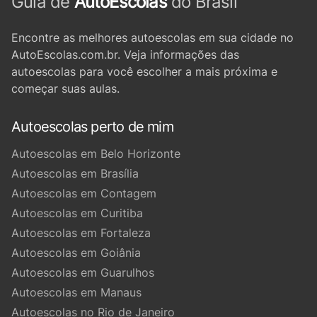
Guia de
AutoEscolas
do Brasil
Encontre as melhores autoescolas em sua cidade no
AutoEscolas.com.br. Veja informações das
autoescolas para você escolher a mais próxima e
começar suas aulas.
Autoescolas perto de mim
Autoescolas em Belo Horizonte
Autoescolas em Brasília
Autoescolas em Contagem
Autoescolas em Curitiba
Autoescolas em Fortaleza
Autoescolas em Goiânia
Autoescolas em Guarulhos
Autoescolas em Manaus
Autoescolas no Rio de Janeiro