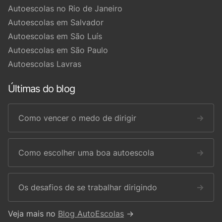
Autoescolas no Rio de Janeiro
Autoescolas em Salvador
Autoescolas em São Luís
Autoescolas em São Paulo
Autoescolas Lavras
Últimas do blog
Como vencer o medo de dirigir
→
Como escolher uma boa autoescola
→
Os desafios de se trabalhar dirigindo
→
Veja mais no
Blog AutoEscolas
→