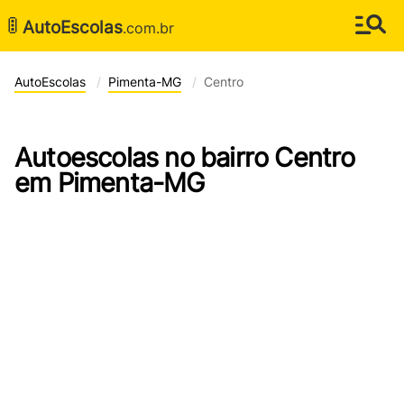
🚦
AutoEscolas
.com.br
AutoEscolas
Pimenta-MG
Centro
Autoescolas no bairro Centro
em Pimenta-MG