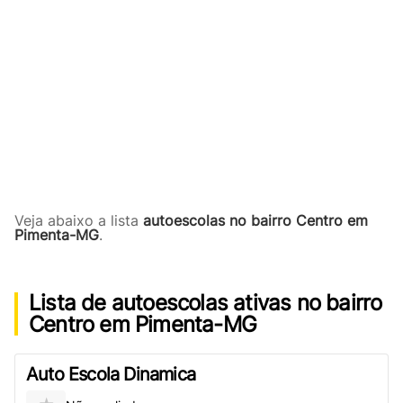
Veja abaixo a lista
autoescolas no bairro Centro em
Pimenta-MG
.
Lista de autoescolas ativas no bairro
Centro em Pimenta-MG
Auto Escola Dinamica