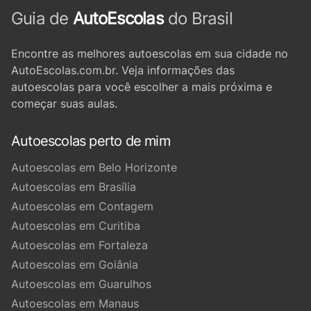
Guia de
AutoEscolas
do Brasil
Encontre as melhores autoescolas em sua cidade no
AutoEscolas.com.br. Veja informações das
autoescolas para você escolher a mais próxima e
começar suas aulas.
Autoescolas perto de mim
Autoescolas em Belo Horizonte
Autoescolas em Brasília
Autoescolas em Contagem
Autoescolas em Curitiba
Autoescolas em Fortaleza
Autoescolas em Goiânia
Autoescolas em Guarulhos
Autoescolas em Manaus