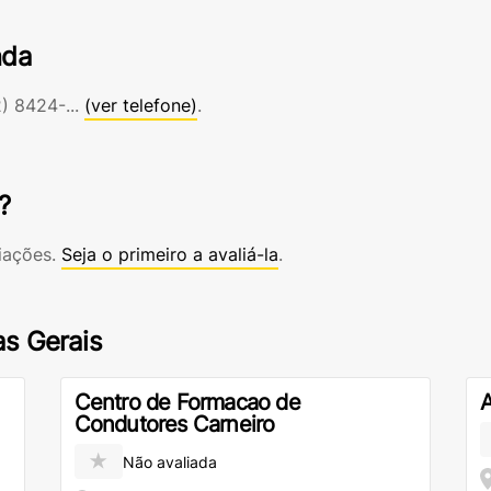
nda
) 8424-...
(ver telefone)
.
?
iações.
Seja o primeiro a avaliá-la
.
as Gerais
Centro de Formacao de
A
Condutores Carneiro
★
Não avaliada