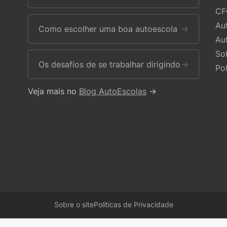
CF
Au
Como escolher uma boa autoescola
→
Au
So
Os desafios de se trabalhar dirigindo
→
Po
Veja mais no
Blog AutoEscolas
→
Sobre o site
Políticas de Privacidade