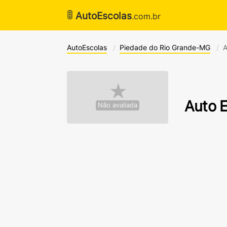
🚦
AutoEscolas
.com.br
AutoEscolas
Piedade do Rio Grande-MG
A
★
Auto 
Não avaliada