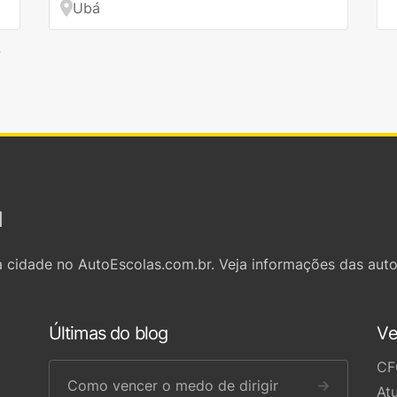
Ubá
→
l
 cidade no AutoEscolas.com.br. Veja informações das auto
Últimas do blog
Ve
CF
Como vencer o medo de dirigir
→
At