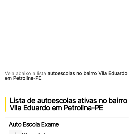
Veja abaixo a lista
autoescolas no bairro Vila Eduardo
em Petrolina-PE
.
Lista de autoescolas ativas no bairro
Vila Eduardo em Petrolina-PE
Auto Escola Exame