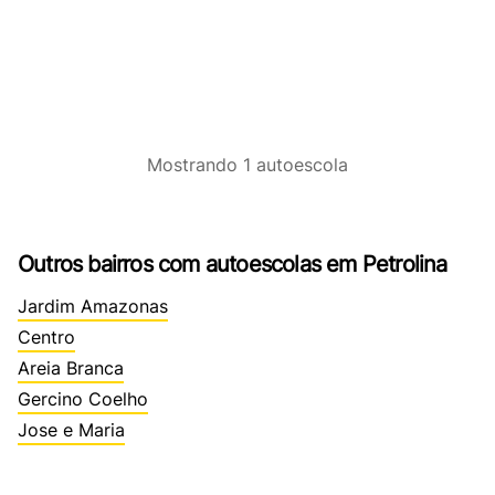
Mostrando
1
autoescola
Outros bairros com autoescolas em Petrolina
Jardim Amazonas
Centro
Areia Branca
Gercino Coelho
Jose e Maria