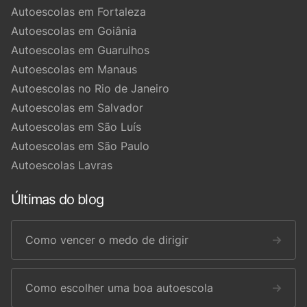
Autoescolas em Fortaleza
Autoescolas em Goiânia
Autoescolas em Guarulhos
Autoescolas em Manaus
Autoescolas no Rio de Janeiro
Autoescolas em Salvador
Autoescolas em São Luís
Autoescolas em São Paulo
Autoescolas Lavras
Últimas do blog
Como vencer o medo de dirigir
→
Como escolher uma boa autoescola
→