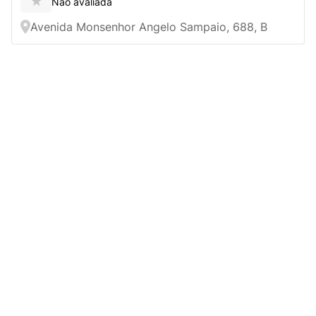
★
Não avaliada
Avenida Monsenhor Angelo Sampaio, 688, B