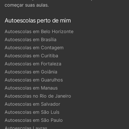
começar suas aulas.
Autoescolas perto de mim
Autoescolas em Belo Horizonte
Autoescolas em Brasília
Autoescolas em Contagem
Autoescolas em Curitiba
Autoescolas em Fortaleza
Autoescolas em Goiânia
Autoescolas em Guarulhos
Autoescolas em Manaus
Autoescolas no Rio de Janeiro
Autoescolas em Salvador
Autoescolas em São Luís
Autoescolas em São Paulo
Autoescolas Lavras