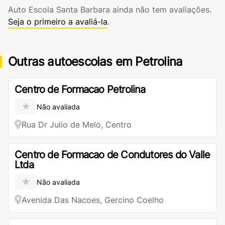
Auto Escola Santa Barbara ainda não tem avaliações.
Seja o primeiro a avaliá-la
.
Outras autoescolas em Petrolina
Centro de Formacao Petrolina
★
Não avaliada
Rua Dr Julio de Melo, Centro
Centro de Formacao de Condutores do Valle
Ltda
★
Não avaliada
Avenida Das Nacoes, Gercino Coelho