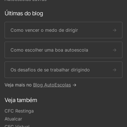
Últimas do blog
Como vencer o medo de dirigir
→
Como escolher uma boa autoescola
→
Os desafios de se trabalhar dirigindo
→
Veja mais no
Blog AutoEscolas
→
Veja também
CFC Restinga
Atualcar
CFC Virtual