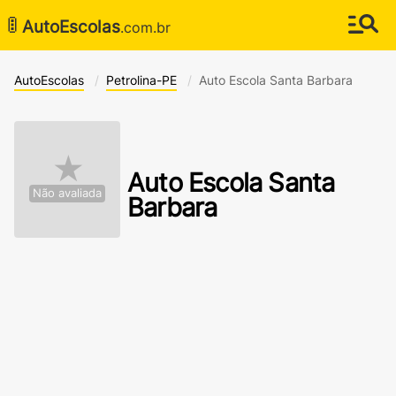
🚦
AutoEscolas
.com.br
AutoEscolas
Petrolina-PE
Auto Escola Santa Barbara
★
Auto Escola Santa
Não avaliada
Barbara