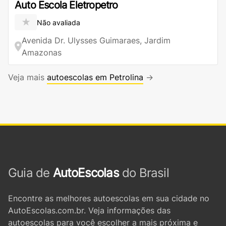
Auto Escola Eletropetro
★
Não avaliada
Avenida Dr. Ulysses Guimaraes, Jardim
Amazonas
Veja mais
autoescolas em Petrolina
→
Guia de
AutoEscolas
do Brasil
Encontre as melhores autoescolas em sua cidade no
AutoEscolas.com.br. Veja informações das
autoescolas para você escolher a mais próxima e