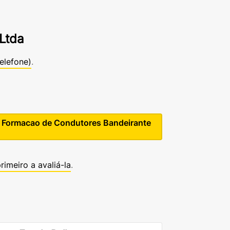
Ltda
telefone)
.
e Formacao de Condutores Bandeirante
rimeiro a avaliá-la
.