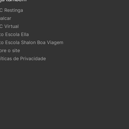
C Restinga
ualcar
C Virtual
to Escola Ella
to Escola Shalon Boa Viagem
bre o site
líticas de Privacidade