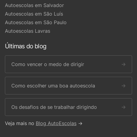
Autoescolas em Salvador
Autoescolas em São Luís
Autoescolas em São Paulo
Autoescolas Lavras
Últimas do blog
Como vencer o medo de dirigir
→
Como escolher uma boa autoescola
→
Os desafios de se trabalhar dirigindo
→
Veja mais no
Blog AutoEscolas
→