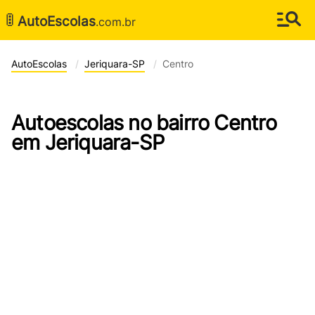
🚦
AutoEscolas
.com.br
AutoEscolas
Jeriquara-SP
Centro
Autoescolas no bairro Centro
em Jeriquara-SP