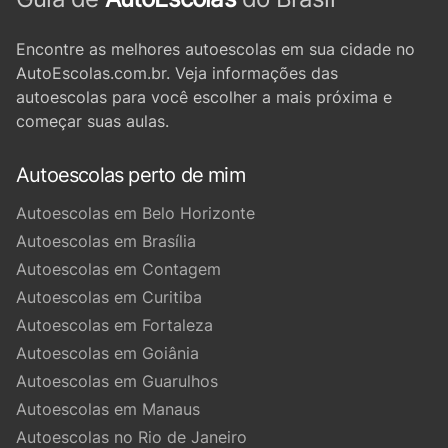
Encontre as melhores autoescolas em sua cidade no
AutoEscolas.com.br. Veja informações das
autoescolas para você escolher a mais próxima e
começar suas aulas.
Autoescolas perto de mim
Autoescolas em Belo Horizonte
Autoescolas em Brasília
Autoescolas em Contagem
Autoescolas em Curitiba
Autoescolas em Fortaleza
Autoescolas em Goiânia
Autoescolas em Guarulhos
Autoescolas em Manaus
Autoescolas no Rio de Janeiro