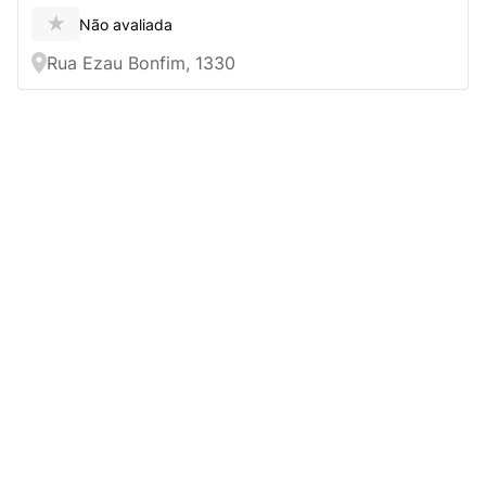
★
Não avaliada
Rua Ezau Bonfim, 1330