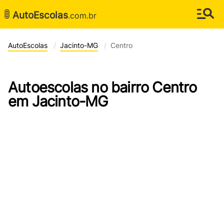
🚦
AutoEscolas
.com.br
AutoEscolas
Jacinto-MG
Centro
Autoescolas no bairro Centro
em Jacinto-MG