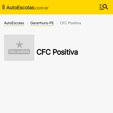
🚦
AutoEscolas
.com.br
AutoEscolas
Garanhuns-PE
CFC Positiva
★
CFC Positiva
Não avaliada