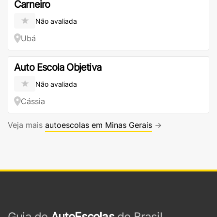
Carneiro
★
Não avaliada
Ubá
Auto Escola Objetiva
★
Não avaliada
Cássia
Veja mais
autoescolas em Minas Gerais
→
Guia de
AutoEscolas
do Brasil