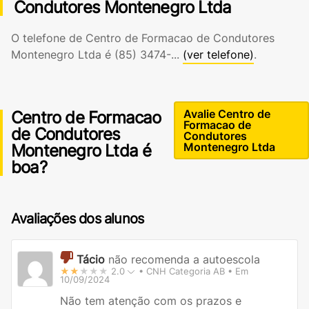
Condutores Montenegro Ltda
O telefone de Centro de Formacao de Condutores
Montenegro Ltda é
(85) 3474-...
(ver telefone)
.
Avalie Centro de
Centro de Formacao
Formacao de
de Condutores
Condutores
Montenegro Ltda
Montenegro Ltda é
boa?
Avaliações dos alunos
Tácio
não recomenda a autoescola
★★
★★★
2.0
• CNH Categoria AB • Em
10/09/2024
Não tem atenção com os prazos e