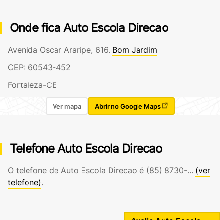
Onde fica Auto Escola Direcao
Avenida Oscar Araripe, 616.
Bom Jardim
CEP: 60543-452
Fortaleza-CE
Ver mapa
Abrir no Google Maps
Telefone Auto Escola Direcao
O telefone de Auto Escola Direcao é
(85) 8730-...
(ver
telefone)
.