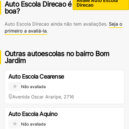
Avalie Auto Escola
Auto Escola Direcao é
Direcao
boa?
Auto Escola Direcao ainda não tem avaliações.
Seja o
primeiro a avaliá-la
.
Outras autoescolas no bairro Bom
Jardim
Auto Escola Cearense
★
Não avaliada
Avenida Oscar Araripe, 2716
Auto Escola Aquino
★
Não avaliada