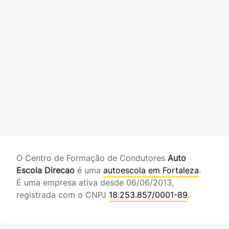
O Centro de Formação de Condutores
Auto
Escola Direcao
é uma
autoescola em Fortaleza
.
É uma empresa ativa desde 06/06/2013,
registrada com o CNPJ
18.253.857/0001-89
.