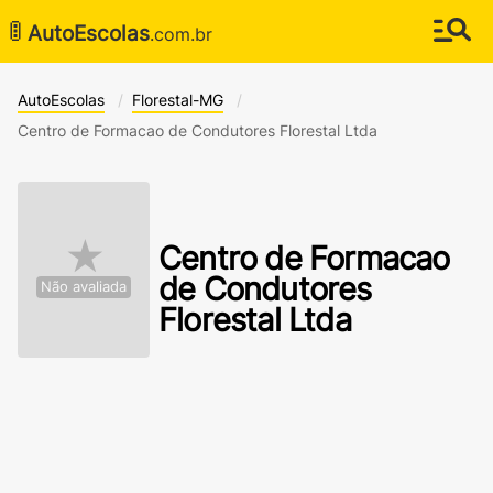
🚦
AutoEscolas
.com.br
AutoEscolas
Florestal-MG
Centro de Formacao de Condutores Florestal Ltda
★
Centro de Formacao
de Condutores
Não avaliada
Florestal Ltda