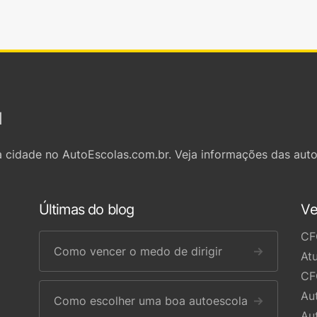
l
 cidade no AutoEscolas.com.br. Veja informações das auto
Últimas do blog
Ve
CF
Como vencer o medo de dirigir
→
At
CF
Au
Como escolher uma boa autoescola
→
Au