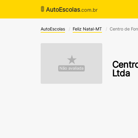
🚦
AutoEscolas
.com.br
AutoEscolas
Feliz Natal-MT
Centro de Fo
★
Centr
Não avaliada
Ltda