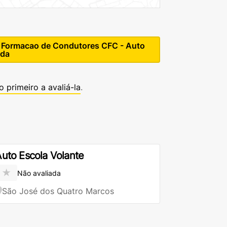
e Formacao de Condutores CFC - Auto
tda
o primeiro a avaliá-la
.
uto Escola Volante
★
Não avaliada
São José dos Quatro Marcos