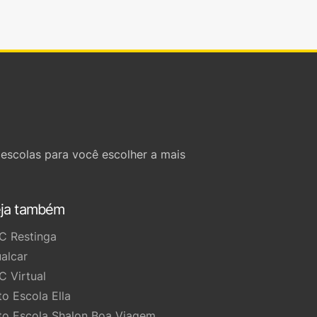
escolas para você escolher a mais
ja também
C Restinga
ualcar
C Virtual
to Escola Ella
to Escola Shalon Boa Viagem