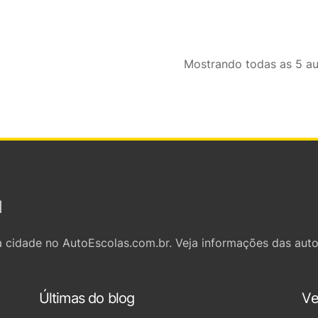
Mostrando
todas as 5
au
l
 cidade no AutoEscolas.com.br. Veja informações das auto
Últimas do blog
Ve