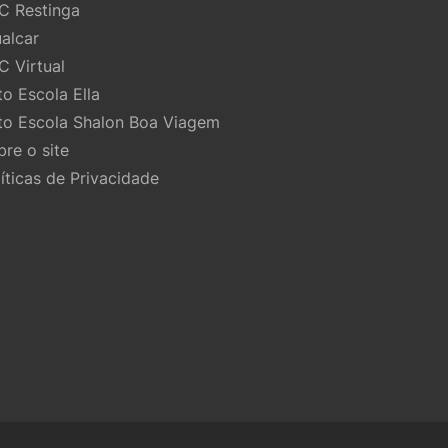
C Restinga
ualcar
C Virtual
to Escola Ella
to Escola Shalon Boa Viagem
bre o site
líticas de Privacidade