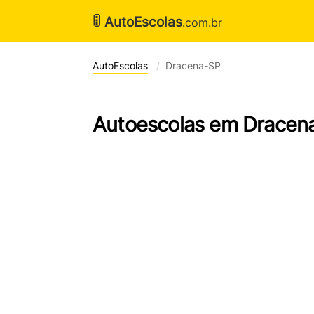
🚦
AutoEscolas
.com.br
AutoEscolas
Dracena-SP
Autoescolas em Dracen