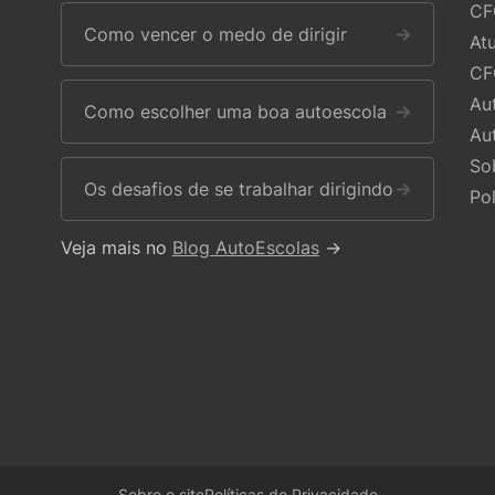
CF
Como vencer o medo de dirigir
→
At
CF
Au
Como escolher uma boa autoescola
→
Au
So
Os desafios de se trabalhar dirigindo
→
Po
Veja mais no
Blog AutoEscolas
→