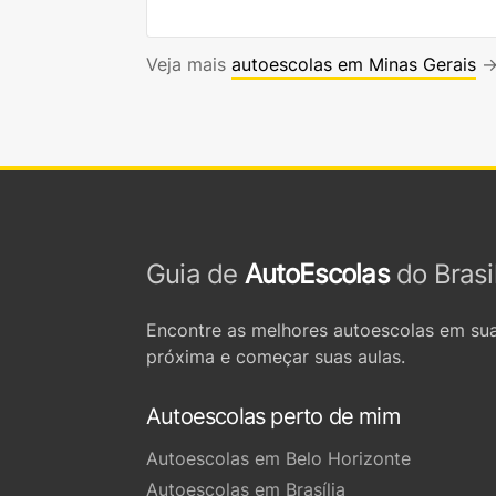
Veja mais
autoescolas em Minas Gerais
Guia de
AutoEscolas
do Brasi
Encontre as melhores autoescolas em sua
próxima e começar suas aulas.
Autoescolas perto de mim
Autoescolas em Belo Horizonte
Autoescolas em Brasília