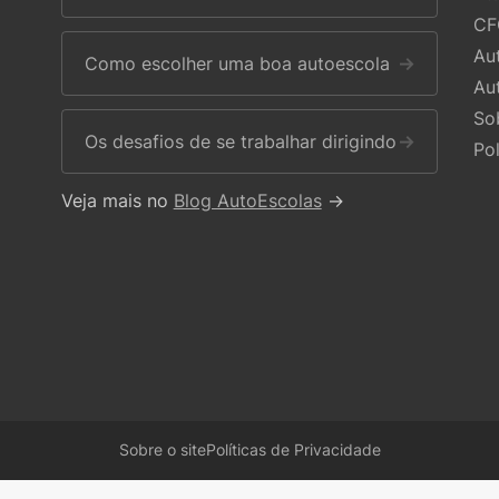
CF
Au
Como escolher uma boa autoescola
→
Au
So
Os desafios de se trabalhar dirigindo
→
Po
Veja mais no
Blog AutoEscolas
→
Sobre o site
Políticas de Privacidade