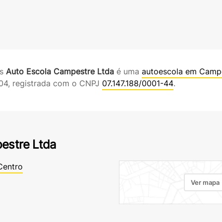
es
Auto Escola Campestre Ltda
é uma
autoescola em Camp
04, registrada com o CNPJ
07.147.188/0001-44
.
estre Ltda
Centro
Ver mapa