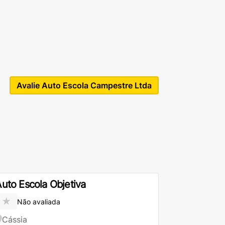
Avalie Auto Escola Campestre Ltda
uto Escola Objetiva
★
Não avaliada
Cássia