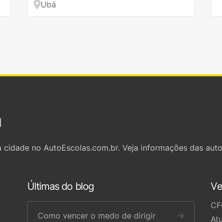
Ubá
→
l
 cidade no AutoEscolas.com.br. Veja informações das auto
Últimas do blog
Ve
CF
Como vencer o medo de dirigir
→
At