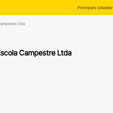
Principais cidades
Campestre Ltda
Escola Campestre Ltda