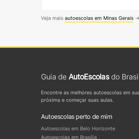
Veja mais
autoescolas em Minas Gerais
Guia de
AutoEscolas
do Brasi
Encontre as melhores autoescolas em sua
próxima e começar suas aulas.
Autoescolas perto de mim
Autoescolas em Belo Horizonte
Autoescolas em Brasília