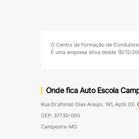
O Centro de Formação de Condutor
É uma empresa ativa desde 16/12/20
Onde fica Auto Escola Camp
Rua Dr.afonso Dias Araujo, 181, Apto 02.
CEP: 37730-000
Campestre-MG