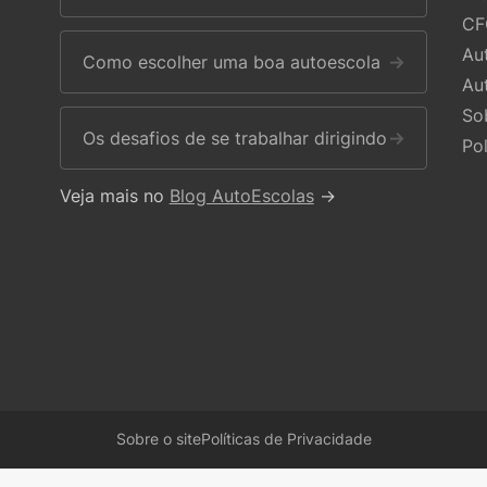
CF
Au
Como escolher uma boa autoescola
→
Au
So
Os desafios de se trabalhar dirigindo
→
Po
Veja mais no
Blog AutoEscolas
→
Sobre o site
Políticas de Privacidade