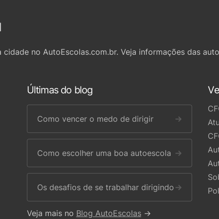
l
 cidade no AutoEscolas.com.br. Veja informações das auto
Últimas do blog
Ve
CF
Como vencer o medo de dirigir
→
At
CF
Au
Como escolher uma boa autoescola
→
Au
So
Os desafios de se trabalhar dirigindo
→
Po
Veja mais no
Blog AutoEscolas
→