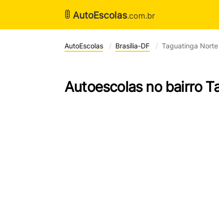
🚦
AutoEscolas
.com.br
AutoEscolas
Brasília-DF
Taguatinga Norte
Autoescolas no bairro T