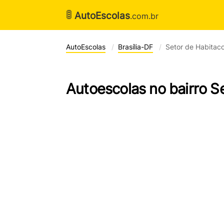
🚦
AutoEscolas
.com.br
AutoEscolas
Brasília-DF
Setor de Habitaco
Autoescolas no bairro S