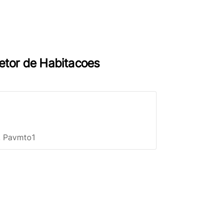
Setor de Habitacoes
N, Pavmto1