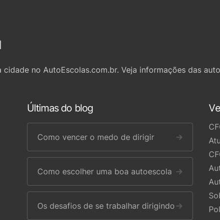
l
 cidade no AutoEscolas.com.br. Veja informações das auto
Últimas do blog
Ve
CF
Como vencer o medo de dirigir
→
At
CF
Au
Como escolher uma boa autoescola
→
Au
So
Os desafios de se trabalhar dirigindo
→
Po