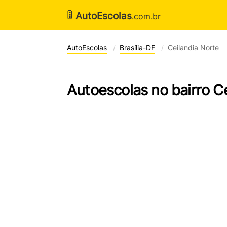
🚦
AutoEscolas
.com.br
AutoEscolas
Brasília-DF
Ceilandia Norte
Autoescolas no bairro Ce