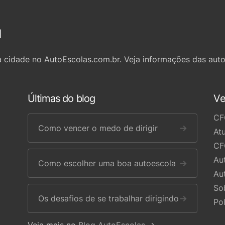
l
 cidade no AutoEscolas.com.br. Veja informações das auto
Últimas do blog
Ve
CF
Como vencer o medo de dirigir
→
At
CF
Au
Como escolher uma boa autoescola
→
Au
So
Os desafios de se trabalhar dirigindo
→
Po