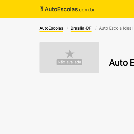
🚦
AutoEscolas
.com.br
AutoEscolas
Brasília-DF
Auto Escola Ideal I
★
Auto E
Não avaliada