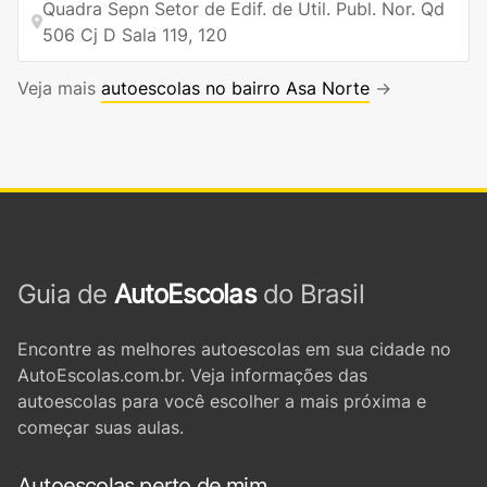
Quadra Sepn Setor de Edif. de Util. Publ. Nor. Qd
506 Cj D Sala 119, 120
Veja mais
autoescolas no bairro Asa Norte
→
Guia de
AutoEscolas
do Brasil
Encontre as melhores autoescolas em sua cidade no
AutoEscolas.com.br. Veja informações das
autoescolas para você escolher a mais próxima e
começar suas aulas.
Autoescolas perto de mim