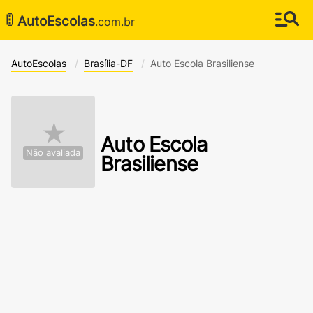
🚦
AutoEscolas
.com.br
AutoEscolas
Brasília-DF
Auto Escola Brasiliense
★
Auto Escola
Não avaliada
Brasiliense