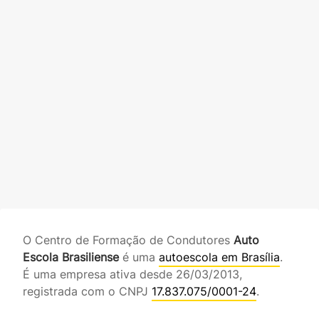
O Centro de Formação de Condutores
Auto
Escola Brasiliense
é uma
autoescola em Brasília
.
É uma empresa ativa desde 26/03/2013,
registrada com o CNPJ
17.837.075/0001-24
.