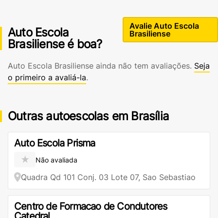
Avalie Auto Escola
Auto Escola
Brasiliense
Brasiliense é boa?
Auto Escola Brasiliense ainda não tem avaliações.
Seja
o primeiro a avaliá-la
.
Outras autoescolas em Brasília
Auto Escola Prisma
★
Não avaliada
Quadra Qd 101 Conj. 03 Lote 07, Sao Sebastiao
Centro de Formacao de Condutores
Catedral