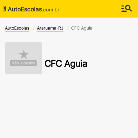
🚦
AutoEscolas
.com.br
AutoEscolas
Araruama-RJ
CFC Aguia
★
CFC Aguia
Não avaliada