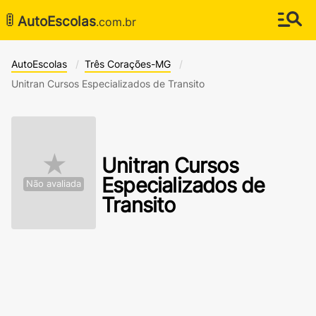
🚦
AutoEscolas
.com.br
AutoEscolas
Três Corações-MG
Unitran Cursos Especializados de Transito
★
Unitran Cursos
Especializados de
Não avaliada
Transito