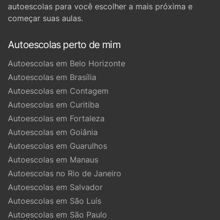
autoescolas para você escolher a mais próxima e
começar suas aulas.
Autoescolas perto de mim
Autoescolas em Belo Horizonte
Autoescolas em Brasília
Autoescolas em Contagem
Autoescolas em Curitiba
Autoescolas em Fortaleza
Autoescolas em Goiânia
Autoescolas em Guarulhos
Autoescolas em Manaus
Autoescolas no Rio de Janeiro
Autoescolas em Salvador
Autoescolas em São Luís
Autoescolas em São Paulo