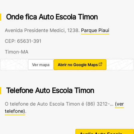
Onde fica Auto Escola Timon
Avenida Presidente Medici, 1238.
Parque Piaui
CEP: 65631-391
Timon-MA
Ver mapa
Abrir no Google Maps
Telefone Auto Escola Timon
O telefone de Auto Escola Timon é
(86) 3212-...
(ver
telefone)
.