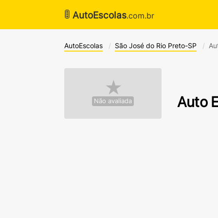
🚦
AutoEscolas
.com.br
AutoEscolas
São José do Rio Preto-SP
Au
★
Auto E
Não avaliada