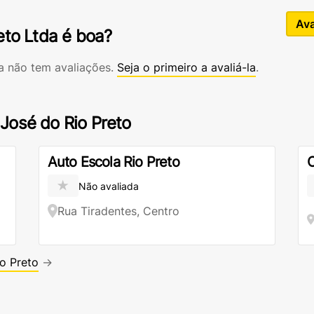
Ava
eto Ltda é boa?
da não tem avaliações.
Seja o primeiro a avaliá-la
.
José do Rio Preto
Auto Escola Rio Preto
C
★
Não avaliada
Rua Tiradentes, Centro
o Preto
→