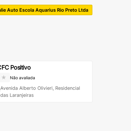
lie Auto Escola Aquarius Rio Preto Ltda
FC Positivo
★
Não avaliada
Avenida Alberto Olivieri, Residencial
das Laranjeiras