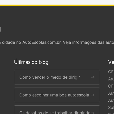
l
 cidade no AutoEscolas.com.br. Veja informações das auto
Últimas do blog
Ve
CF
Como vencer o medo de dirigir
→
At
CF
Au
Como escolher uma boa autoescola
→
Au
So
Os desafios de se trabalhar dirigindo
→