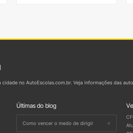
l
 cidade no AutoEscolas.com.br. Veja informações das auto
Últimas do blog
Ve
CF
Como vencer o medo de dirigir
→
At