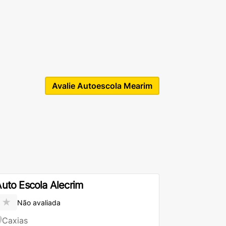
Avalie Autoescola Mearim
uto Escola Alecrim
★
Não avaliada
Caxias