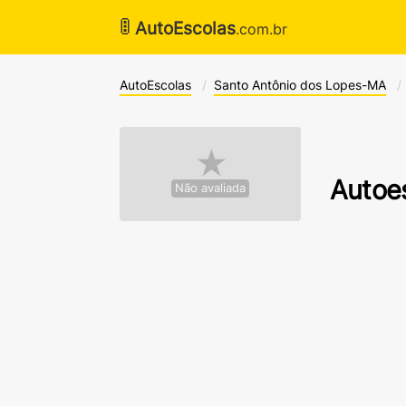
🚦
AutoEscolas
.com.br
AutoEscolas
Santo Antônio dos Lopes-MA
★
Autoe
Não avaliada