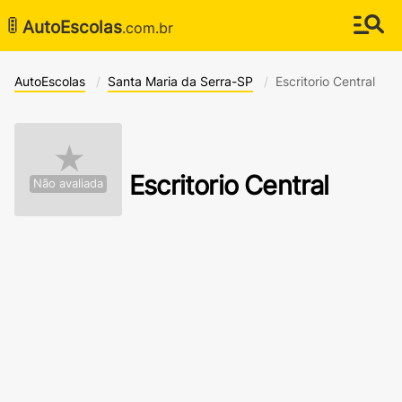
🚦
AutoEscolas
.com.br
AutoEscolas
Santa Maria da Serra-SP
Escritorio Central
★
Escritorio Central
Não avaliada