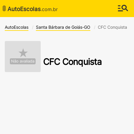
🚦
AutoEscolas
.com.br
AutoEscolas
Santa Bárbara de Goiás-GO
CFC Conquista
★
CFC Conquista
Não avaliada