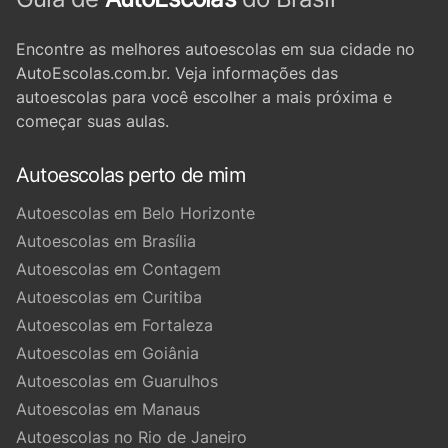
Encontre as melhores autoescolas em sua cidade no
AutoEscolas.com.br. Veja informações das
autoescolas para você escolher a mais próxima e
começar suas aulas.
Autoescolas perto de mim
Autoescolas em Belo Horizonte
Autoescolas em Brasília
Autoescolas em Contagem
Autoescolas em Curitiba
Autoescolas em Fortaleza
Autoescolas em Goiânia
Autoescolas em Guarulhos
Autoescolas em Manaus
Autoescolas no Rio de Janeiro