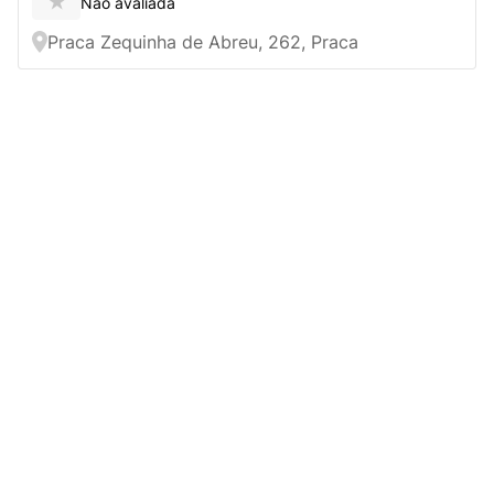
★
Não avaliada
Praca Zequinha de Abreu, 262, Praca