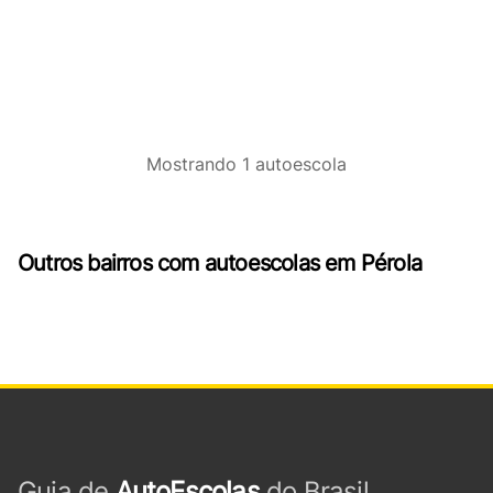
Mostrando
1
autoescola
Outros bairros com autoescolas em Pérola
Guia de
AutoEscolas
do Brasil