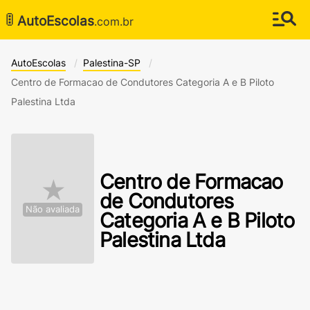
🚦
AutoEscolas
.com.br
AutoEscolas
Palestina-SP
Centro de Formacao de Condutores Categoria A e B Piloto
Palestina Ltda
Centro de Formacao
★
de Condutores
Não avaliada
Categoria A e B Piloto
Palestina Ltda