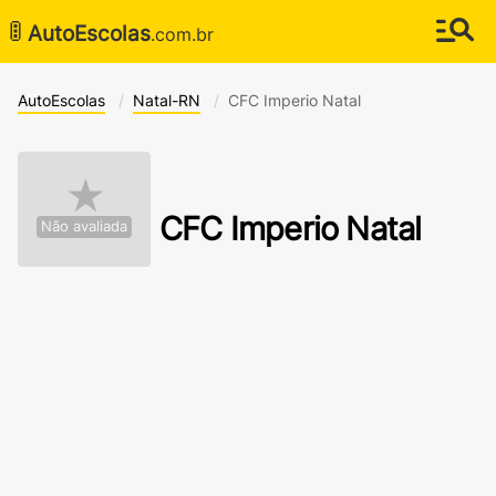
🚦
AutoEscolas
.com.br
AutoEscolas
Natal-RN
CFC Imperio Natal
★
CFC Imperio Natal
Não avaliada