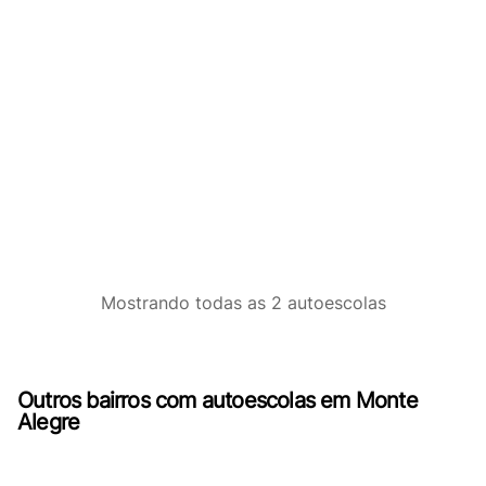
Mostrando
todas as 2
autoescolas
Outros bairros com autoescolas em Monte
Alegre