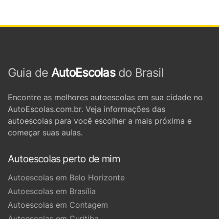
Guia de
AutoEscolas
do Brasil
Encontre as melhores autoescolas em sua cidade no
AutoEscolas.com.br. Veja informações das
autoescolas para você escolher a mais próxima e
começar suas aulas.
Autoescolas perto de mim
Autoescolas em Belo Horizonte
Autoescolas em Brasília
Autoescolas em Contagem
Autoescolas em Curitiba