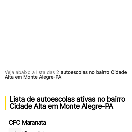
Veja abaixo a lista das 2
autoescolas no bairro Cidade
Alta em Monte Alegre-PA
.
Lista de autoescolas ativas no bairro
Cidade Alta em Monte Alegre-PA
CFC Maranata