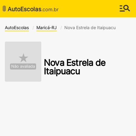
🚦
AutoEscolas
.com.br
AutoEscolas
Maricá-RJ
Nova Estrela de Itaipuacu
★
Nova Estrela de
Não avaliada
Itaipuacu