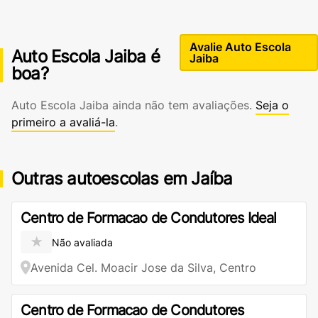
Avalie Auto Escola
Auto Escola Jaiba é
Jaiba
boa?
Auto Escola Jaiba ainda não tem avaliações.
Seja o
primeiro a avaliá-la
.
Outras autoescolas em Jaíba
Centro de Formacao de Condutores Ideal
★
Não avaliada
Avenida Cel. Moacir Jose da Silva, Centro
Centro de Formacao de Condutores