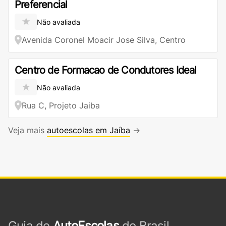
Preferencial
★
Não avaliada
Avenida Coronel Moacir Jose Silva, Centro
Centro de Formacao de Condutores Ideal
★
Não avaliada
Rua C, Projeto Jaiba
Veja mais
autoescolas em Jaíba
→
Guia de
AutoEscolas
do Brasil