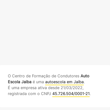
O Centro de Formação de Condutores
Auto
Escola Jaiba
é uma
autoescola em Jaíba
.
É uma empresa ativa desde 21/03/2022,
registrada com o CNPJ
45.726.504/0001-21
.