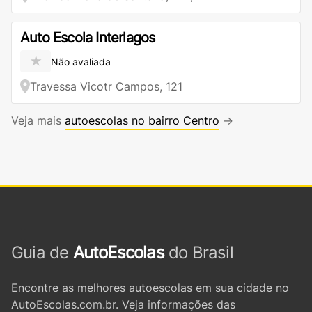
Auto Escola Interlagos
★
Não avaliada
Travessa Vicotr Campos, 121
Veja mais
autoescolas no bairro Centro
→
Guia de
AutoEscolas
do Brasil
Encontre as melhores autoescolas em sua cidade no
AutoEscolas.com.br. Veja informações das