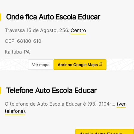
Onde fica Auto Escola Educar
Travessa 15 de Agosto, 256.
Centro
CEP: 68180-610
Itaituba-PA
Ver mapa
Abrir no Google Maps
Telefone Auto Escola Educar
O telefone de Auto Escola Educar é
(93) 9104-...
(ver
telefone)
.