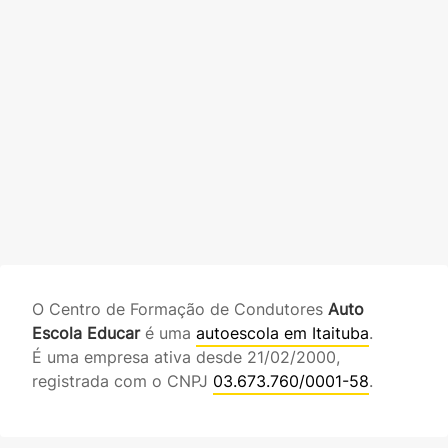
O Centro de Formação de Condutores
Auto
Escola Educar
é uma
autoescola em Itaituba
.
É uma empresa ativa desde 21/02/2000,
registrada com o CNPJ
03.673.760/0001-58
.