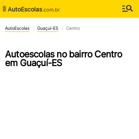
🚦
AutoEscolas
.com.br
AutoEscolas
Guaçuí-ES
Centro
Autoescolas no bairro Centro
em Guaçuí-ES