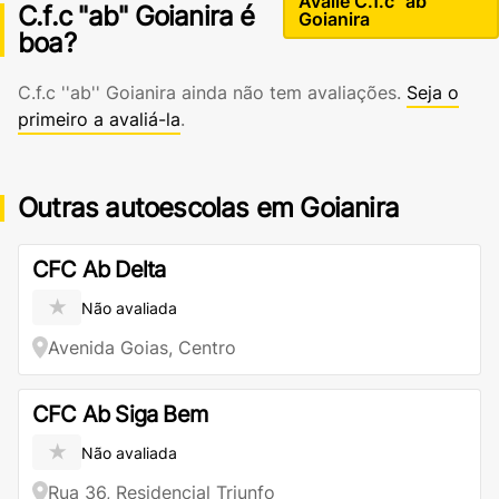
Avalie C.f.c ''ab''
C.f.c ''ab'' Goianira é
Goianira
boa?
C.f.c ''ab'' Goianira ainda não tem avaliações.
Seja o
primeiro a avaliá-la
.
Outras autoescolas em Goianira
CFC Ab Delta
★
Não avaliada
Avenida Goias, Centro
CFC Ab Siga Bem
★
Não avaliada
Rua 36, Residencial Triunfo