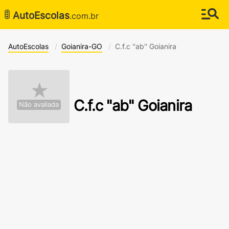
🚦
AutoEscolas
.com.br
AutoEscolas
Goianira-GO
C.f.c ''ab'' Goianira
★
C.f.c ''ab'' Goianira
Não avaliada