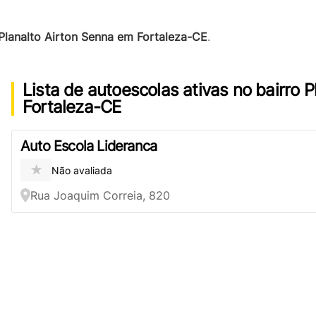
 Planalto Airton Senna em Fortaleza-CE
.
Lista de autoescolas ativas no bairro 
Fortaleza-CE
Auto Escola Lideranca
★
Não avaliada
Rua Joaquim Correia, 820