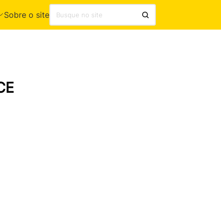
Sobre o site
-CE