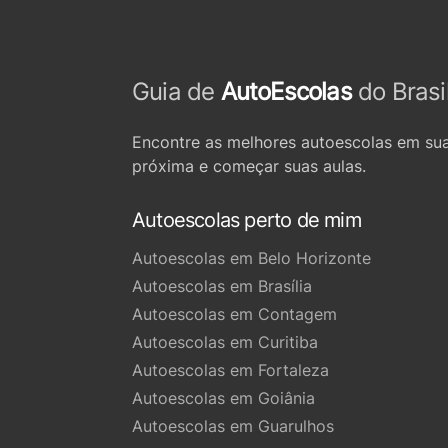
Guia de
AutoEscolas
do Brasi
Encontre as melhores autoescolas em sua
próxima e começar suas aulas.
Autoescolas perto de mim
Autoescolas em Belo Horizonte
Autoescolas em Brasília
Autoescolas em Contagem
Autoescolas em Curitiba
Autoescolas em Fortaleza
Autoescolas em Goiânia
Autoescolas em Guarulhos