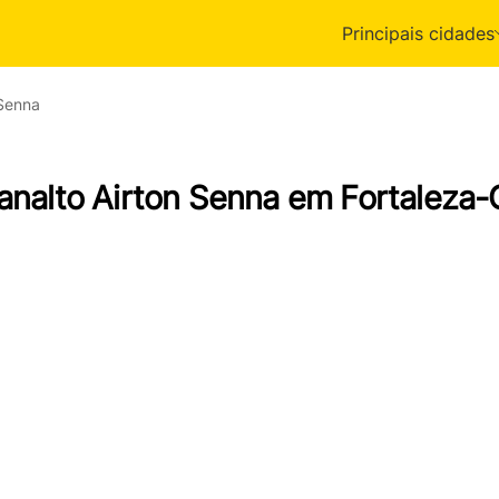
Principais cidades
 Senna
lanalto Airton Senna em Fortaleza