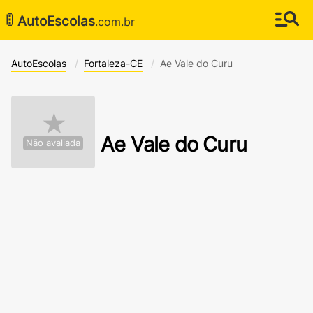
🚦
AutoEscolas
.com.br
AutoEscolas
Fortaleza-CE
Ae Vale do Curu
★
Ae Vale do Curu
Não avaliada